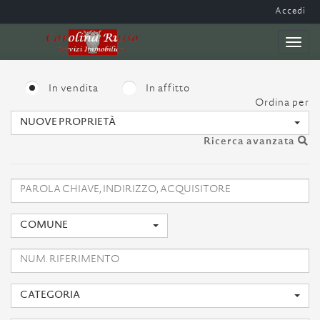
Accedi
Toggl
naviga
In vendita
In affitto
Ordina per
NUOVE PROPRIETÀ
Ricerca avanzata
COMUNE
CATEGORIA