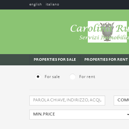
english
italiano
PROPERTIES FOR SALE
PROPERTIES FOR RENT
For sale
For rent
COM
MIN. PRICE