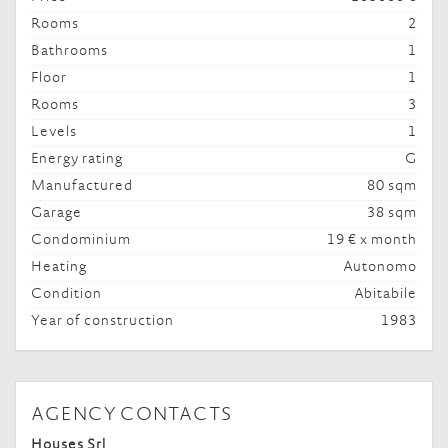
Rooms
2
Bathrooms
1
Floor
1
Rooms
3
Levels
1
Energy rating
G
Manufactured
80 sqm
Garage
38 sqm
Condominium
19 € x month
Heating
Autonomo
Condition
Abitabile
Year of construction
1983
AGENCY CONTACTS
Houses Srl