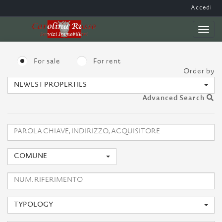
Accedi
Toggl
naviga
For sale
For rent
Order by
NEWEST PROPERTIES
Advanced Search
COMUNE
TYPOLOGY