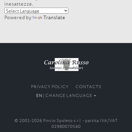
inesattezze.
Powered by
Translate
PRIVACY POLICY
CONTACTS
EN
| CHANGE LANGUAGE
© 2001-2026 Pincio Spoleto s.r.l. - partita IVA/VAT
02980070540