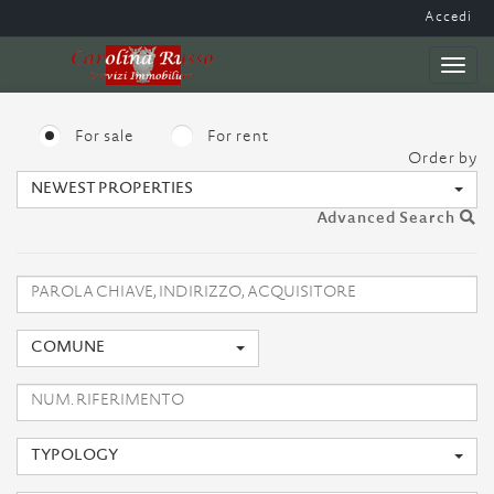
Accedi
Toggl
naviga
For sale
For rent
Order by
NEWEST PROPERTIES
Advanced Search
COMUNE
TYPOLOGY