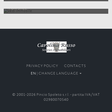
CENTRO STORICO DI FOLIGNO
FOR SALE
PRIVACY POLICY
CONTACTS
EN
| CHANGE LANGUAGE
© 2001-2026 Pincio Spoleto s.r.l. - partita IVA/VAT
02980070540