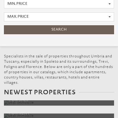
MIN. PRICE
MAX. PRICE
SEARCH
Specialists in the sale of properties throughout Umbria and
Tuscany, especially in Spoleto and its surroundings, Trevi,
Foligno and Florence. Below are only a part of the hundreds
of properties in our catalogs, which include apartments,
country houses, villas, restaurants, hotels and entire
villages.
BILOCALE POSTO AL PIANO TERRA CON
NEWEST PROPERTIES
GARAGE NELLA PERIFERIA DI FOLIGNO
AFFITTASI APPARTAMENTO COMPLETO DI
FOR SALE
MOBILIO NEL CENTRO STORICO ALTO DI
SPOLETO
LOTTO DI TERRENO EDIFICABILE
FOR RENT
COMPLETAMENTE URBANIZZATO IN